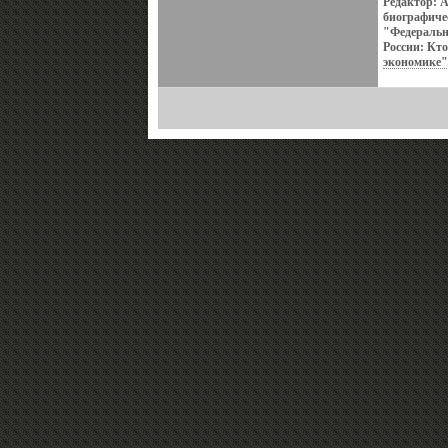
Редактор: 
биографиче
"Федеральн
России: Кто
экономике"
вбьжем янва
четвертый 
широкого к
справочник
алфавитном 
биографий 
представлен
значимых п
Россвйрэоии
во власти, 
Отличается
значительн
новых фигур
Для специа
читателей.