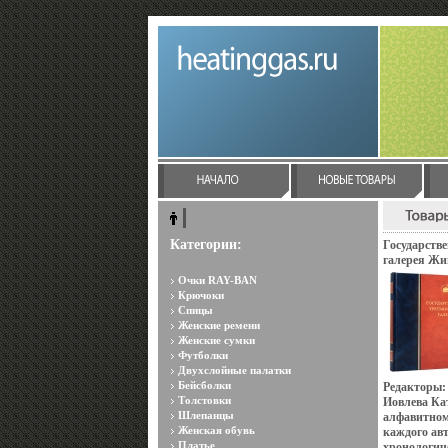
Категории:
Государств
галерея Жи
XIX века То
Очки RAY-BAN
Государств
Крючоки
Галерея Ка
Спицы
8040p.
Женские ремени
Женские сумки
Футболки
Двухслойные палатки
Бейсболки
Редакторы:
Толстовки
Иовлева Кат
Шлепанцы
алфавитном
Женская обувь
каждого ав
Платье
хронологич