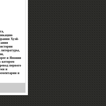
га,
бликацию
брания Хуэй-
сания
 истории
 литературы,
ии,
орее и Японии
в котором
ревод первого
ями и
омментарии и