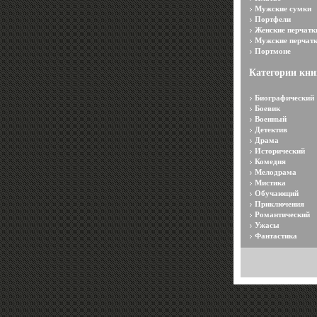
Мужские сумки
Портфели
Женские перчатк
Мужские перчат
Портмоне
Категории кни
Биографический
Боевик
Военный
Детектив
Драма
Исторический
Комедия
Мелодрама
Мистика
Обучающий
Приключения
Романтический
Ужасы
Фантастика