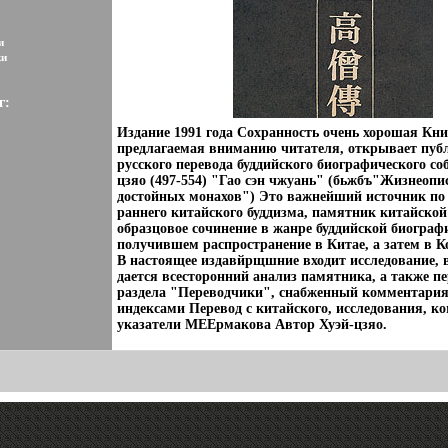
и
ки
г:
Издание 1991 года Сохранность очень хорошая Кни
предлагаемая вниманию читателя, открывает пу
русского перевода буддийского биографического со
цзяо (497-554) "Гао сэн чжуань" (бьжбъ"Жизнеопи
достойных монахов") Это важнейший источник по
раннего китайского буддизма, памятник китайской
образцовое сочинение в жанре буддийской биограф
получившем распространение в Китае, а затем в К
В настоящее издавйрщшние входит исследование, 
дается всесторонний анализ памятника, а также пе
раздела "Переводчики", снабженный комментари
индексами Перевод с китайского, исследования, к
указатели МЕЕрмакова Автор Хуэй-цзяо.