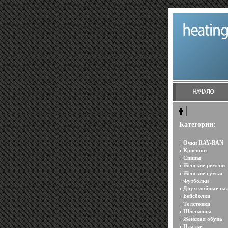
Категории:
Очки RAY-BAN
Крючоки
Спицы
Женские ремени
Женские сумки
Футболки
Двухслойные па
Бейсболки
Толстовки
Шлепанцы
Женская обувь
Платье