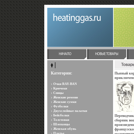
Категории:
Пьяный кор
приключен
Антология 
Очки RAY-BAN
Сохранност
Крючоки
Лань, 1994 
Спицы
стр ISBN 5-
Женские ремени
экз Формат:
Женские сумки
инфо 3600o.
Футболки
Двухслойные палатки
Бейсболки
Переводчик
Толстовки
сборник во
Шлепанцы
произведен
Женская обувь
французског
Платье
малоизвест