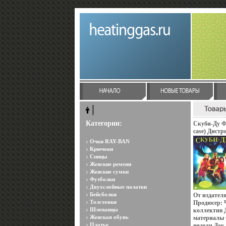
Категории:
Скуби-Ду Ф
case) Дистр
Rus Регион
Очки RAY-BAN
слоев: DVD-
Крючоки
Русский / 
Спицы
дорожки: Р
Женские ремени
перевод Dol
Женские сумки
Футболки
Двухслойные палатки
Бейсболки
От издател
Толстовки
Продюсер: 
Шлепанцы
коллектив 
Женская обувь
материалы 
Платье
видели Док