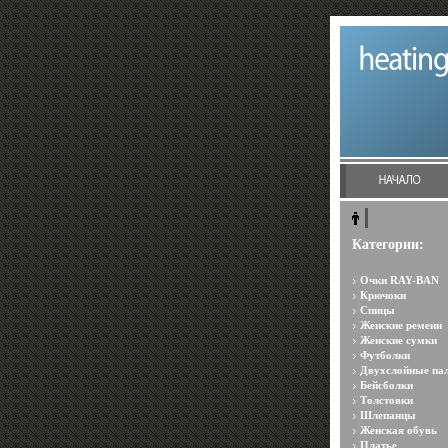
Категории:
Очки RAY-BAN
Крючоки
Спицы
Женские ремени
Женские сумки
Футболки
Двухслойные па
Бейсболки
Толстовки
Шлепанцы
Женская обувь
Платье