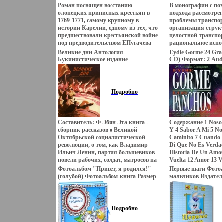
агитация и пропаганда") на три года
режисеров c 284-28
познакомиться с и
Роман посвящен восстанию
В монографии с по
ссылки После .
Рецензии c 290-295
соседней страны, о
олонецких приписных крестьян в
подхода рассмотре
Сказки для взрослы
побывал там и вст
1769-1771, самому крупному в
проблемы транспор
(показать всех авт
именами и местами
истории Карелии, одному из тех, что
организация струк
Лонгиер Barry Broo
книге Петербуржцы
предшествовали крестьянской войне
целостной транспо
Родился в Харрисб
много интересных 
под предводительством ЕПугачева
рациональное испо
Пенсильвания Учил
своем городе и его
Автор вфыхе Виктор Чехов.
транспортных ресу
Великие дни Антология
Уэйна, работал на 
Eydie Gorme 24 Gra
созданных ПККлод
видов транспорта 
Букинистическое издание
открыл собственно
CD) Формат: 2 Aud
финского Автор П
дефиците; организ
Сохранность: Хорошая Издательство:
1977 г - профессио
Дистрибьютор: Ep
Форслунд.
стимулирование
Детская литература Москва, 1977 г
Первое НФ-произвед
товары Характери
конкурентоспособн
Суперобложка, 536 стр Тираж: 50000
"Проверки" ("Aвръ
аудионосителей 199
транспортных услу
экз Формат: 70x90/16 (~170х215 мм)
Fiction", 1978 г) .
Импортное издание
Подробно
вопросы эффектив
Мелованная бумага инфо 8088q.
функционирования
системы в условия
перевозок углевод
Составитель: Ф Эбин Эта книга -
Содержание 1 Nosotr
Авторы Иван Кост
сборник рассказов о Великой
Y 4 Sabor A Mi 5 N
вйсптСтанислав По
Октябрьской социалистической
Caminito 7 Cuando 
революции, о том, как Владимир
Di Que No Es Verda
Ильич Ленин, партия большевиков
Historia De Un Amo
повели рабочих, солдат, матросов на
Vuelta 12 Amor 13 V
штурм старогбьжщфо мира, на
No Te Vayas Sin Mi 
Фотоальбом "Привет, я родился!"
Первые шаги Фото
решительную битву за власть Советов
Desesperadamente 1
(голубой) Фотоальбом-книга Размер
мальчиков Издател
Рассказы эти воскрешают
Flores Negras 18 Ma
альбома 295х255 мм инфо 12953r.
Издат, 2006 г Тверд
незабываемые события в Петрограде,
Vidas 20 Nochecita
ISBN 5-8451-1270-2
колыбели революции, где раздался
22 Fuego Bajo Tu Pi
знаменитый выстрел "Авроры",
Amorвйтон 24 Luna
Подробно
Октябрьские дни в Москве, картины
Исполнитель Эйди 
гражданской войны и борьбы против
Gorme.