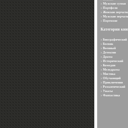
Мужские сумки
Портфели
Женские перчатк
Мужские перчат
Портмоне
Категории кни
Биографический
Боевик
Военный
Детектив
Драма
Исторический
Комедия
Мелодрама
Мистика
Обучающий
Приключения
Романтический
Ужасы
Фантастика