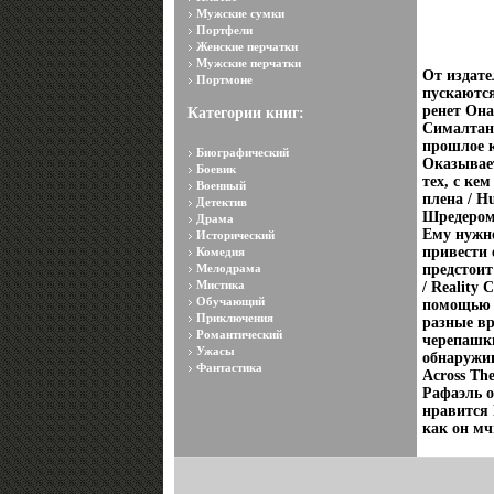
Мужские сумки
Портфели
Женские перчатки
Мужские перчатки
От издате
Портмоне
пускаютс
ренет Она
Категории книг:
Сималтани
прошлое к
Биографический
Оказывает
Боевик
тех, с ке
Военный
плена / H
Детектив
Шредером,
Драма
Ему нужн
Исторический
привести 
Комедия
Мелодрама
предстои
Мистика
/ Reality
Обучающий
помощью 
Приключения
разные вр
Романтический
черепашки
Ужасы
обнаружив
Фантастика
Across Th
Рафаэль о
нравится 
как он мч