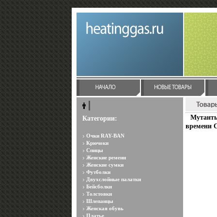
Мутанты
Категории:
времени 
Очки RAY-BAN
Крючоки
Спицы
Женские ремени
Женские сумки
Футболки
Двухслойные палатки
Бейсболки
Толстовки
Шлепанцы
Женская обувь
Платье