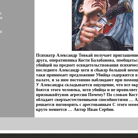
и
ки
г:
Психиатр Александр Товкай получает приглашение
друга, оперативника Кости Балабанова, пообщать
убийцей на предмет освидетельствования психичес
последнего Александр хотя и сбьилр большой неохот
таки принимает предложение Убийца содержится в
палате, и за ним постоянно наблюдают при помо
У Александра складывается ощущение, что все о
боятся этого человека, хотя убийца и не проявляе
признаквйтуяов агрессии Почему? По словам Кост
обладает сверхъестественными способностями … А
решается поговорить с арестованным С этого моме
круто меняется … Автор Иван Сербин.