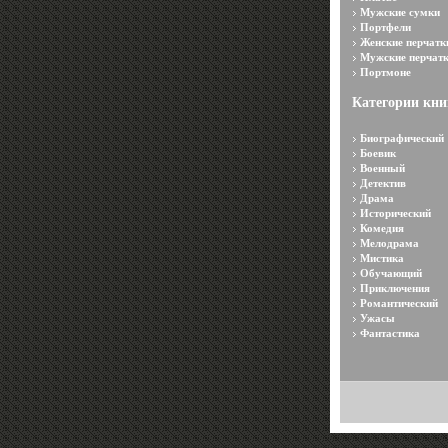
Мужские сумки
Портфели
Женские перчатк
Мужские перчат
Портмоне
Категории кни
Биографический
Боевик
Военный
Детектив
Драма
Исторический
Комедия
Мелодрама
Мистика
Обучающий
Приключения
Романтический
Ужасы
Фантастика