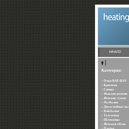
Категории:
Очки RAY-BAN
Крючоки
Спицы
Женские ремени
Женские сумки
Футболки
Двухслойные па
Бейсболки
Толстовки
Шлепанцы
Женская обувь
Платье