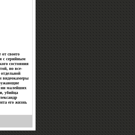
 от своего
ся с серийным
кого состояния
ой, но все-
 отдельной
щи видеокамеры
кружающие
т ни малейших
и, убийца
лександр
нта его жизнь