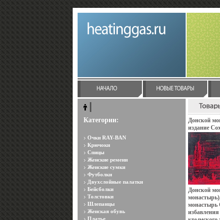
Категории:
Донской мо
издание Со
Издательств
Очки RAY-BAN
Твердый пер
Крючоки
50000 экз Ф
Спицы
мм) инфо 81
Женские ремени
Женские сумки
Футболки
Двухслойные палатки
Бейсболки
Донской мо
Толстовки
монастырь)
Шлепанцы
монастырь 
Женская обувь
избавления
Платье
крымского 