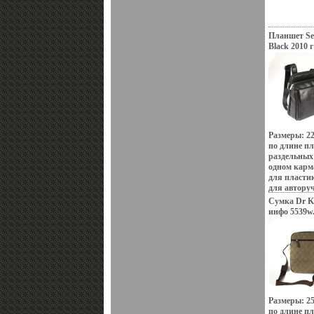
Планшет Ser
Black 2010 
Размеры: 2
по длине пл
раздельных
одном карм
для пласти
для автору
телефобъре
Сумка Dr Ko
на молнии, 
инфо 5539w
карман на 
Размеры: 2
по длине п