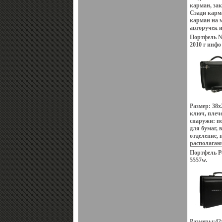
карман, за
Сзади карм
карман на 
авторучек 
пластиковы
Портфель Ne
2010 г инфо
Размер: 38х
ключ, плеч
снаружи: п
для бумаг, 
отделение, 
располагаю
собърентово
Портфель Pe
отделения 
5557w.
отдел для 
Размеры:42