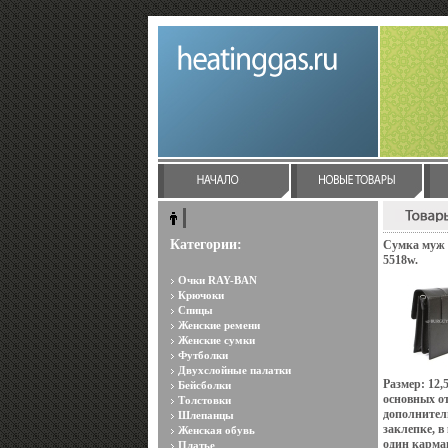
Категории:
Сумка муж Р
5518w.
Очки RAY-BAN
Крючоки
Спицы
Женские ремени
Женские сумки
Футболки
Двухслойные палатки
Размер: 12,
Бейсболки
основных от
Толстовки
дополнител
Шлепанцы
заклепке, в
Женская обувь
один карман
Платье