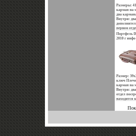
Размеры: 4
карман на м
два кармана
Внутри: два
дополнител
первом отд
молнии, во 
Портфель Dr
отдел для с
2010 г инфо
отделения 
пластиковых
ручек, два
Размер: 39х
ключ Плече
карман на м
Внутри: два
отдел посер
находится 
обычныйбъ
Пок
располагае
дополнител
находятся 
визитных и
карман, отд
два отдела 