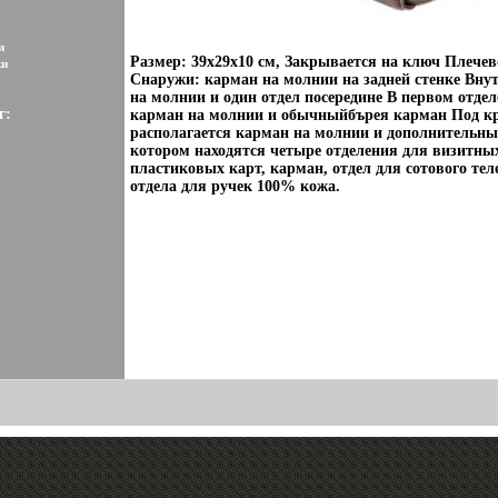
и
Размер: 39х29х10 см, Закрывается на ключ Плечев
ки
Снаружи: карман на молнии на задней стенке Внут
на молнии и один отдел посередине В первом отдел
г:
карман на молнии и обычныйбърея карман Под 
располагается карман на молнии и дополнительный
котором находятся четыре отделения для визитны
пластиковых карт, карман, отдел для сотового тел
отдела для ручек 100% кожа.