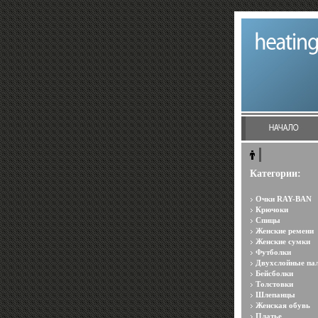
Категории:
Очки RAY-BAN
Крючоки
Спицы
Женские ремени
Женские сумки
Футболки
Двухслойные па
Бейсболки
Толстовки
Шлепанцы
Женская обувь
Платье