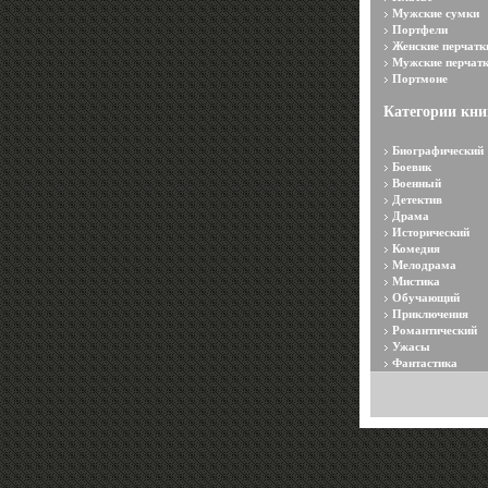
Мужские сумки
Портфели
Женские перчатк
Мужские перчат
Портмоне
Категории кни
Биографический
Боевик
Военный
Детектив
Драма
Исторический
Комедия
Мелодрама
Мистика
Обучающий
Приключения
Романтический
Ужасы
Фантастика