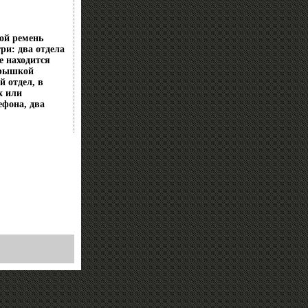
ой ремень
ри: два отдела
е находится
крышкой
 отдел, в
х или
ефона, два