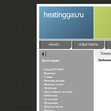
Любовни
Категории:
Очки RAY-BAN
Крючоки
Спицы
Женские ремени
Женские сумки
Футболки
Двухслойные палатки
Бейсболки
Толстовки
Шлепанцы
Женская обувь
Платье