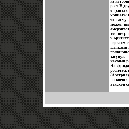
из истори
рост В др
оправдаю
кричать: 
тонко чув
может, им
омерзител
достовер
у Бригитт
перелома
щепками и
появившем
засунула 
наконец р
Эльфрида 
родилась
(Австрия)
на военно
венской с