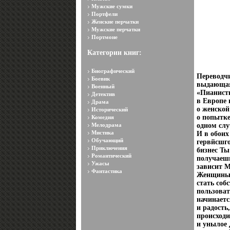
Мужские сумки
Портфели
Женские перчатки
Мужские перчатки
Портмоне
Категории книг:
Биографический
Переводчи
Боевик
выдающая
Военный
«Пианистк
Детектив
в Европе
Драма
о женской
Исторический
о попытке
Комедия
Мелодрама
одном слу
Мистика
И в обоих
Обучающий
гервйсшго
Приключения
бизнес Т
Романтический
получаешь
Ужасы
зависит М
Фантастика
Женщины 
стать соб
пользова
начинаетс
и радость
происходи
и унылое 