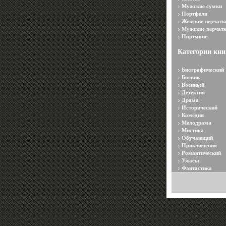
Мужские сумки
Портфели
Женские перчатк
Мужские перчат
Портмоне
Категории кни
Биографический
Боевик
Военный
Детектив
Драма
Исторический
Комедия
Мелодрама
Мистика
Обучающий
Приключения
Романтический
Ужасы
Фантастика