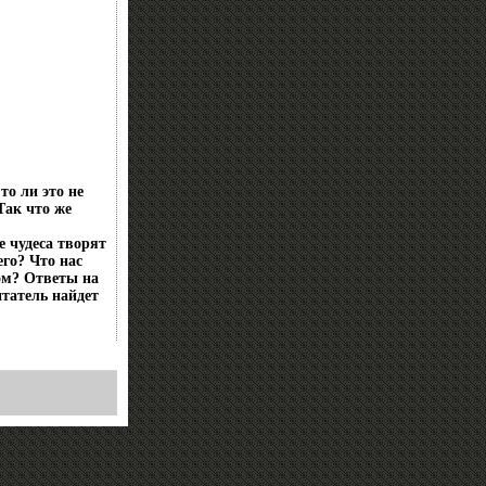
о ли это не
Так что же
е чудеса творят
го? Что нас
ом? Ответы на
татель найдет