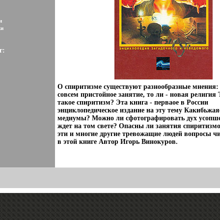
и
ки
г:
О спиритизме существуют разнообразные мнения: т
совсем пристойное занятие, то ли - новая религия 
такое спиритизм? Эта книга - перваое в России
энциклопедическое издание на эту тему Какибьжая
медиумы? Можно ли сфотографировать дух усопше
ждет на том свете? Опасны ли занятия спиритизм
эти и многие другие тревожащие людей вопросы чи
в этой книге Автор Игорь Винокуров.