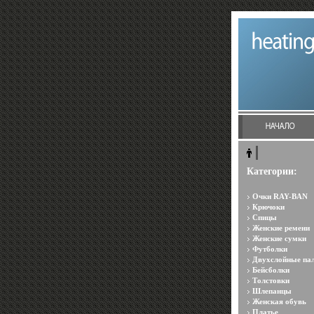
Категории:
Очки RAY-BAN
Крючоки
Спицы
Женские ремени
Женские сумки
Футболки
Двухслойные па
Бейсболки
Толстовки
Шлепанцы
Женская обувь
Платье