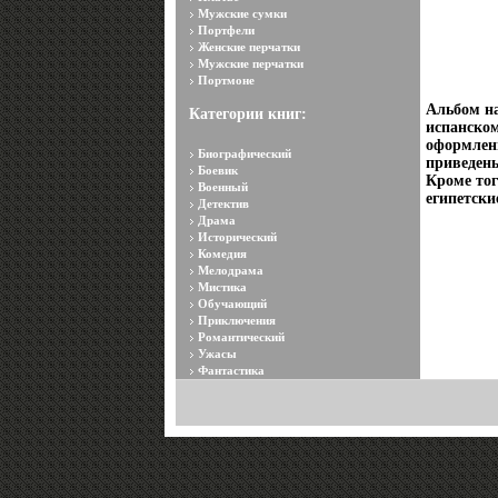
Мужские сумки
Портфели
Женские перчатки
Мужские перчатки
Портмоне
Альбом на
Категории книг:
испанско
оформлени
Биографический
приведены
Боевик
Кроме тог
Военный
египетски
Детектив
Драма
Исторический
Комедия
Мелодрама
Мистика
Обучающий
Приключения
Романтический
Ужасы
Фантастика