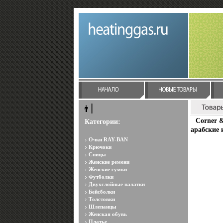
Corner &
Категории:
арабские 
Очки RAY-BAN
Крючоки
Спицы
Женские ремени
Женские сумки
Футболки
Двухслойные палатки
Бейсболки
Толстовки
Шлепанцы
Женская обувь
Платье