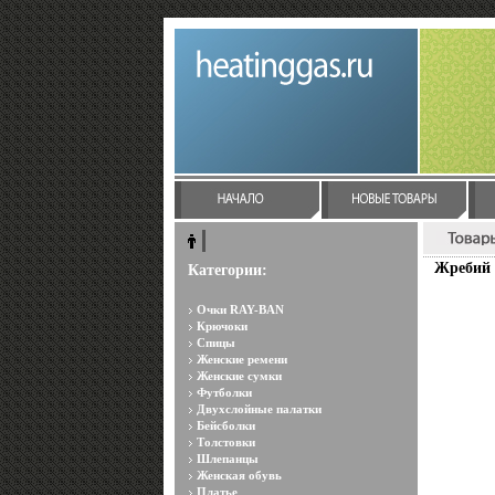
Жребий 
Категории:
Очки RAY-BAN
Крючоки
Спицы
Женские ремени
Женские сумки
Футболки
Двухслойные палатки
Бейсболки
Толстовки
Шлепанцы
Женская обувь
Платье