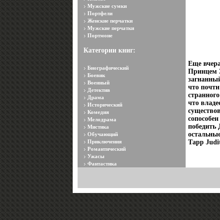
Мужские сумки
Портфели
Женские перчатки
Мужские перчатки
Портмоне
Категории книг:
Еще вчер
Биографический
Принцем З
Боевик
загнанный
Военный
что почти
Детектив
странного
Драма
что владе
Исторический
существов
Комедия
сопособен
Мелодрама
победить 
Мистика
остальные
Обучающий
Приключения
Тарр Judit
Романтический
Ужасы
Фантастика