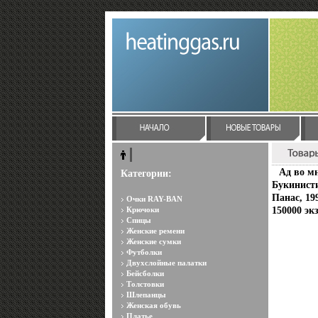
Ад во м
Категории:
Букинисти
Панас, 19
Очки RAY-BAN
Крючоки
150000 эк
Спицы
Женские ремени
Женские сумки
Футболки
Двухслойные палатки
Бейсболки
Толстовки
Шлепанцы
Женская обувь
Платье