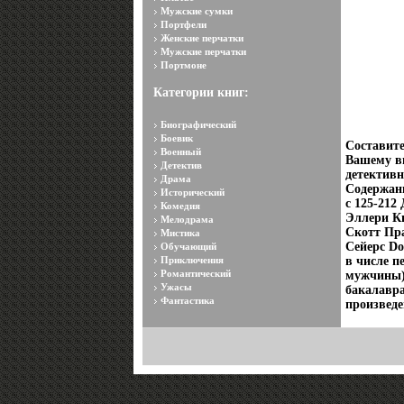
Мужские сумки
Портфели
Женские перчатки
Мужские перчатки
Портмоне
Категории книг:
Биографический
Боевик
Составит
Военный
Вашему в
Детектив
детективн
Драма
Содержани
Исторический
c 125-212
Комедия
Эллери Кв
Мелодрама
Скотт Пра
Мистика
Сейерс Do
Обучающий
Приключения
в числе п
Романтический
мужчины)
Ужасы
бакалавра
Фантастика
произведе