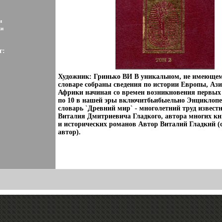
и
ки
г:
Художник: Гринько ВИ В уникальном, не имеющем
словаре собраны сведения по истории Европы, Аз
Африки начиная со времен возникновения первых
по 10 в нашей эры включитбьибыельно Энциклоп
словарь `Древний мир` - многолетний труд извест
Виталия Дмитриевича Гладкого, автора многих кни
и исторических романов Автор Виталий Гладкий (с
автор).