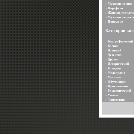
Мужские сумки
Портфели
Женские перчатк
Мужские перчат
Портмоне
Категории кни
Биографический
Боевик
Военный
Детектив
Драма
Исторический
Комедия
Мелодрама
Мистика
Обучающий
Приключения
Романтический
Ужасы
Фантастика