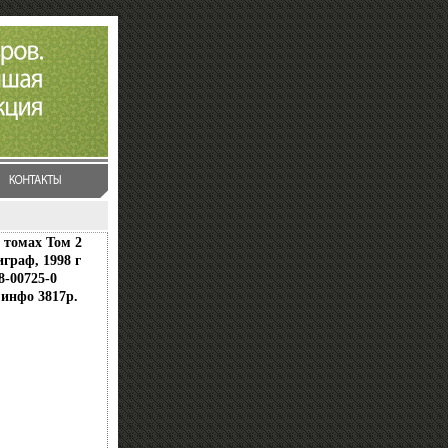
 томах Том 2
граф, 1998 г
8-00725-0
 инфо 3817p.