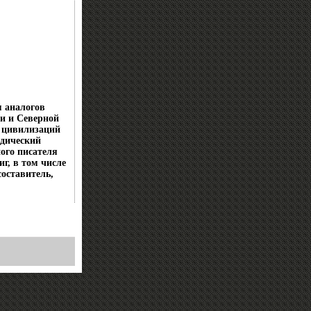
 аналогов
ии и Северной
 цивилизаций
едический
ного писателя
г, в том числе
оставитель,