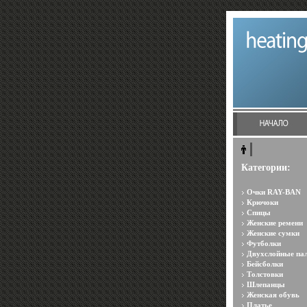
Категории:
Очки RAY-BAN
Крючоки
Спицы
Женские ремени
Женские сумки
Футболки
Двухслойные па
Бейсболки
Толстовки
Шлепанцы
Женская обувь
Платье