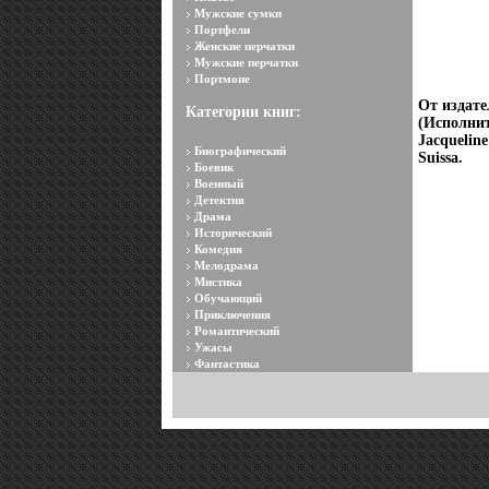
Мужские сумки
Портфели
Женские перчатки
Мужские перчатки
Портмоне
От издате
Категории книг:
(Исполнит
Jacquelin
Биографический
Suissa.
Боевик
Военный
Детектив
Драма
Исторический
Комедия
Мелодрама
Мистика
Обучающий
Приключения
Романтический
Ужасы
Фантастика