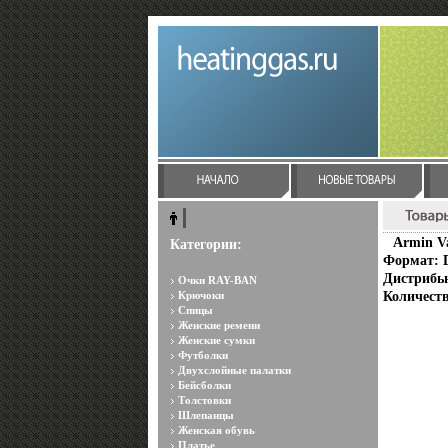
Armin Va
Категории:
Формат: D
Дистрибью
Очки RAY-BAN
Крючоки
Количеств
Спицы
Женские ремени
Женские сумки
Футболки
Двухслойные палатки
Бейсболки
Толстовки
Шлепанцы
Женская обувь
Платье