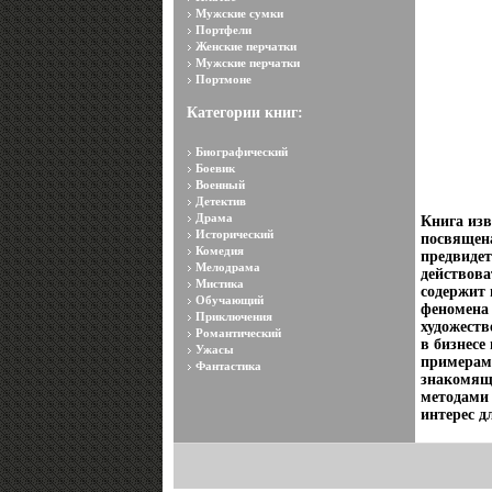
Мужские сумки
Портфели
Женские перчатки
Мужские перчатки
Портмоне
Категории книг:
Биографический
Боевик
Военный
Детектив
Драма
Книга из
Исторический
посвящена
Комедия
предвидет
Мелодрама
действов
Мистика
содержит 
Обучающий
феномена 
Приключения
художеств
Романтический
в бизнесе
Ужасы
примерам
Фантастика
знакомящ
методами 
интерес д