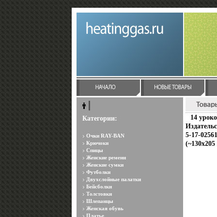
14 урок
Категории:
Издательс
5-17-0256
Очки RAY-BAN
Крючоки
(~130х205
Спицы
Женские ремени
Женские сумки
Футболки
Двухслойные палатки
Бейсболки
Толстовки
Шлепанцы
Женская обувь
Платье