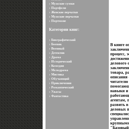
Мужские сумки
Портфели
Женские перчатки
Мужские перчатки
Портмоне
Категории книг:
Биографический
Боевик
В книге 
Военный
заключени
Детектив
процесс, 
Драма
достижен
Исторический
делового 
Комедия
заключени
Мелодрама
товара, р
Мистика
описания 
Обучающий
читателю
Приключения
помогающ
Романтический
навыки и 
Ужасы
работающ
Фантастика
агентам, 
развить в
деловых 
специалис
управлен
крупными
"Базовый