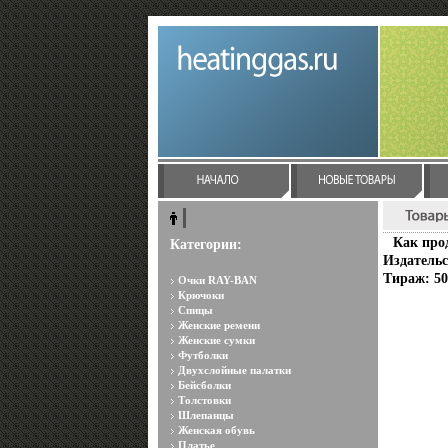
Как про
Категории:
Издательс
Тираж: 50
Очки RAY-BAN
Крючоки
Спицы
Женские ремени
Женские сумки
Футболки
Двухслойные палатки
Бейсболки
Толстовки
Шлепанцы
Женская обувь
Платье