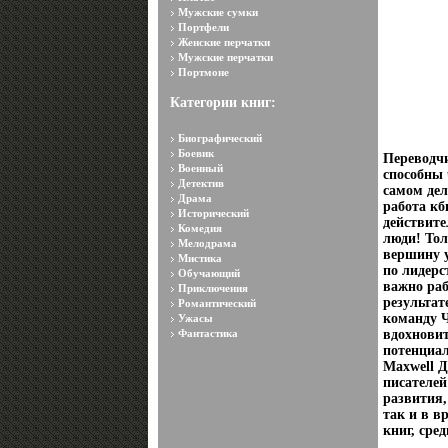
Мужские сумки
Портфели
Женские перчатки
Мужские перчатки
Портмоне
Категории книг:
Биографический
Боевик
Переводчи
Военный
способны 
Детектив
самом дел
Драма
работа кб
Исторический
действите
Комедия
люди! Тол
Мелодрама
вершину у
Мистика
по лидерс
Обучающий
важно раб
Приключения
результат
Романтический
команду 
Ужасы
Фантастика
вдохновит
потенциа
Maxwell Д
писателей
развития
так и в в
книг, сре