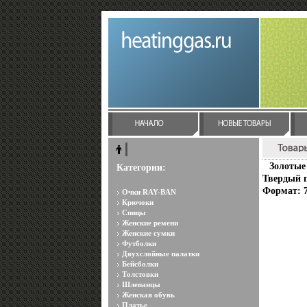
Золотые
Категории:
Твердый п
Формат: 7
Очки RAY-BAN
Крючоки
Спицы
Женские ремени
Женские сумки
Футболки
Двухслойные палатки
Бейсболки
Толстовки
Шлепанцы
Женская обувь
Платье