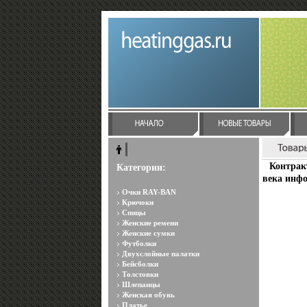
Контрак
Категории:
века инфо
Очки RAY-BAN
Крючоки
Спицы
Женские ремени
Женские сумки
Футболки
Двухслойные палатки
Бейсболки
Толстовки
Шлепанцы
Женская обувь
Платье