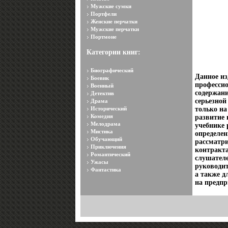
Мужские сумки
Портфели
Женские перчатки
Мужские перчатки
Портмоне
Категории книг:
Биографический
Данное и
Боевик
профессио
Военный
содержани
Детектив
серьезной
Драма
Исторический
только на
Комедия
развитие 
Мелодрама
учебнике
Мистика
определен
Обучающий
рассматри
Приключения
контракта
Романтический
слушател
Ужасы
руководи
Фантастика
а также д
на предп