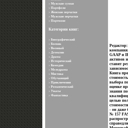
Мужские сумки
Портфели
Женские перчатки
Мужские перчатки
Портмоне
Категории книг:
Биографический
Боевик
Редактор
Военный
компания,
Детектив
GAAP и IF
Драма
активов и
Исторический
ставит ре
Комедия
зависимос
Мелодрама
Книга про
Мистика
стоимость
Обучающий
выбора по
Приключения
оценке п
Романтический
Ужасы
знания по
Фантастика
квалифици
целью пол
стоимости
- он даже
№ 157 FAS
распрост
справедли
Монографи