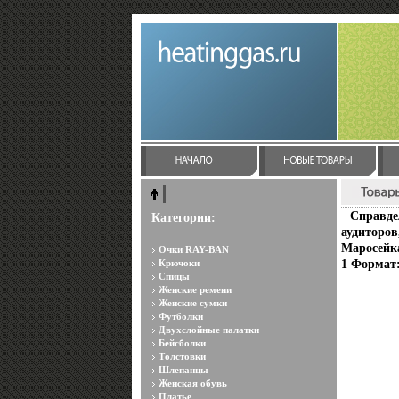
Справде
Категории:
аудиторов
Маросейка
Очки RAY-BAN
Крючоки
1 Формат:
Спицы
Женские ремени
Женские сумки
Футболки
Двухслойные палатки
Бейсболки
Толстовки
Шлепанцы
Женская обувь
Платье