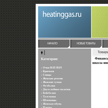
Финансы
Категории:
школа инф
Очки RAY-BAN
Крючоки
Спицы
Женские ремени
Женские сумки
Футболки
Двухслойные палатки
Бейсболки
Толстовки
Шлепанцы
Женская обувь
Платье