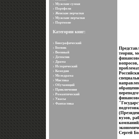
Мужские сумки
Портфели
Женские перчатки
Мужские перчатки
Портмоне
Категории книг:
Биографический
Боевик
Представл
Военный
теории, м
Детектив
финансово
Драма
вопросов
Исторический
проблема
Комедия
Российски
Мелодрама
специальн
Мистика
направле
Обучающий
обращение
Приключения
переподг
Романтический
финансово
Ужасы
"Государс
Фантастика
подготовк
(Президен
вузов, ра
компаний
экономиче
Сергей Б