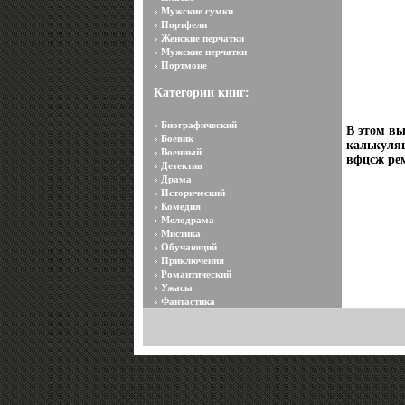
Мужские сумки
Портфели
Женские перчатки
Мужские перчатки
Портмоне
Категории книг:
Биографический
В этом вы
Боевик
калькуляц
Военный
вфцсж ре
Детектив
Драма
Исторический
Комедия
Мелодрама
Мистика
Обучающий
Приключения
Романтический
Ужасы
Фантастика