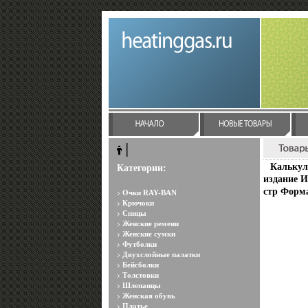
Калькул
Категории:
издание И
стр Форма
Очки RAY-BAN
Крючоки
Спицы
Женские ремени
Женские сумки
Футболки
Двухслойные палатки
Бейсболки
Толстовки
Шлепанцы
Женская обувь
Платье