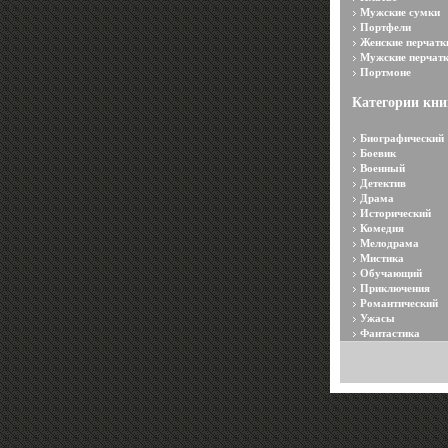
Мужские сумки
Портфели
Женские перчатк
Мужские перчат
Портмоне
Категории кни
Биографический
Боевик
Военный
Детектив
Драма
Исторический
Комедия
Мелодрама
Мистика
Обучающий
Приключения
Романтический
Ужасы
Фантастика