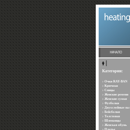
Категории:
Очки RAY-BAN
Крючоки
Спицы
Женские ремени
Женские сумки
Футболки
Двухслойные па
Бейсболки
Толстовки
Шлепанцы
Женская обувь
Платье