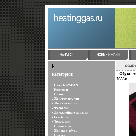
Обувь же
Категории:
7653y.
Очки RAY-BAN
Крючоки
Спицы
Женские ремени
Женские сумки
Футболки
Двухслойные палатки
Бейсболки
Толстовки
Шлепанцы
Женская обувь
Платье