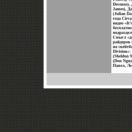
Decenzo),
James), Д
(Julian D
года Circ
видео «It
бесплатно
подраздел
Смысл «д
райдеров 
на скейтб
Division»
(Sheldon 
(Don Nguy
Павел, Ле