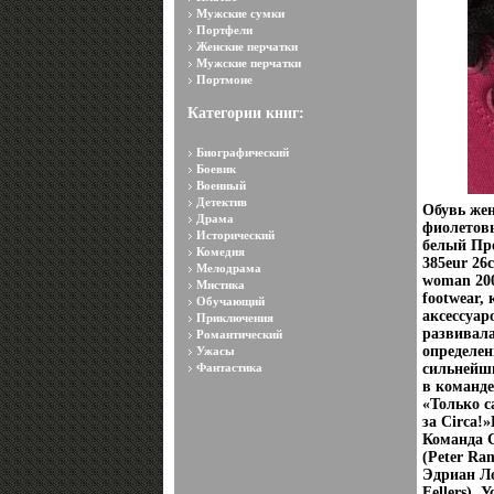
Мужские сумки
Портфели
Женские перчатки
Мужские перчатки
Портмоне
Категории книг:
Биографический
Боевик
Военный
Детектив
Обувь жен
Драма
фиолетов
Исторический
белый Про
Комедия
385eur 26
Мелодрама
woman 200
Мистика
footwear,
Обучающий
аксессуар
Приключения
развивала
Романтический
определен
Ужасы
Фантастика
сильнейши
в команде
«Только с
за Circa!
Команда C
(Peter Ra
Эдриан Ло
Fellers),