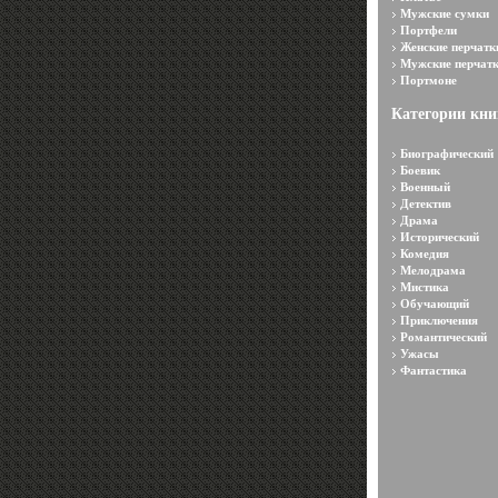
Мужские сумки
Портфели
Женские перчатк
Мужские перчат
Портмоне
Категории кни
Биографический
Боевик
Военный
Детектив
Драма
Исторический
Комедия
Мелодрама
Мистика
Обучающий
Приключения
Романтический
Ужасы
Фантастика