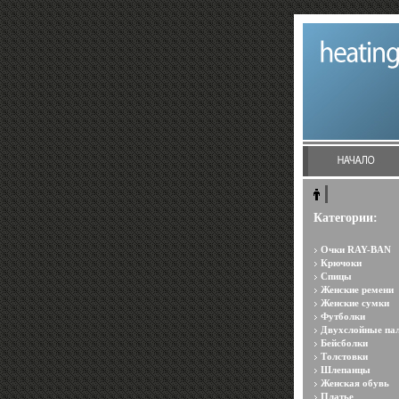
Категории:
Очки RAY-BAN
Крючоки
Спицы
Женские ремени
Женские сумки
Футболки
Двухслойные па
Бейсболки
Толстовки
Шлепанцы
Женская обувь
Платье