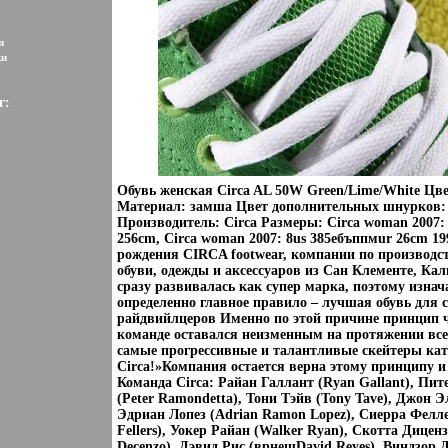
и
ки
г:
Обувь женская Circa AL 50W Green/Lime/White Цве
Материал: замша Цвет дополнительных шнурков:
Производитель: Circa Размеры: Circa woman 2007: 
256cm, Circa woman 2007: 8us 385eбъппмur 26cm 199
рождения CIRCA footwear, компании по производс
обуви, одежды и аксессуаров из Сан Клементе, Ка
сразу развивалась как супер марка, поэтому изна
определенно главное правило – лучшая обувь для
райдвийлцеров Именно по этой причине принцип 
команде оставался неизменным на протяжении все
самые прогрессивные и талантливые скейтеры кат
Circa!»Компания остается верна этому принципу и
Команда Circa: Райан Галлант (Ryan Gallant), Пит
(Peter Ramondetta), Тони Тэйв (Tony Tave), Джон Эл
Эдриан Лопез (Adrian Ramon Lopez), Сиерра Феллер
Fellers), Уокер Райан (Walker Ryan), Скотта Диценз
Decenzo), Дэвид Рис (врнешDavid Reyes), Виндзор