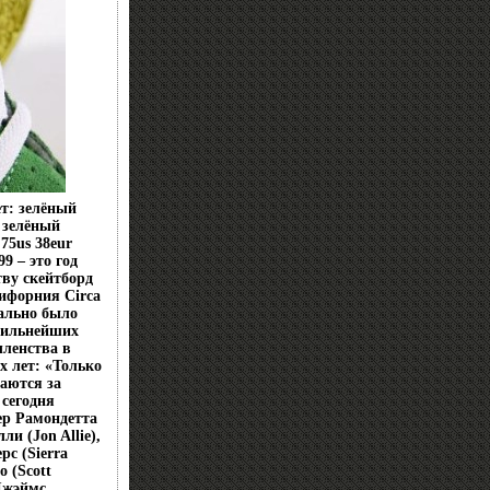
т: зелёный
 зелёный
75us 38eur
9 – это год
тву скейтборд
лифорния Circa
чально было
 сильнейших
членства в
х лет: «Только
аются за
 сегодня
ер Рамондетта
ли (Jon Allie),
с (Sierra
о (Scott
 Джэймс