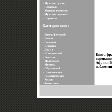
Мужские сумки
Портфели
Женские перчатки
Мужские перчатки
Портмоне
Категории книг:
Биографический
Боевик
Военный
Детектив
Драма
Исторический
Книга фр
Комедия
веровани
Мелодрама
Африки В 
Мистика
наблюден
Обучающий
Приключения
Романтический
Ужасы
Фантастика