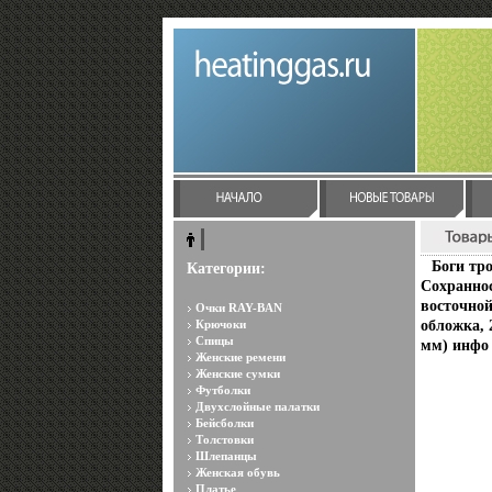
Боги тр
Категории:
Сохраннос
восточной
Очки RAY-BAN
Крючоки
обложка, 
Спицы
мм) инфо 
Женские ремени
Женские сумки
Футболки
Двухслойные палатки
Бейсболки
Толстовки
Шлепанцы
Женская обувь
Платье