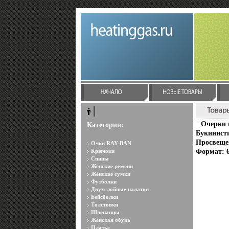
Очерки 
Категории:
Букинисти
Просвещен
Очки RAY-BAN
Крючоки
Формат: 6
Спицы
Женские ремени
Женские сумки
Футболки
Двухслойные палатки
Бейсболки
Толстовки
Шлепанцы
Женская обувь
Платье