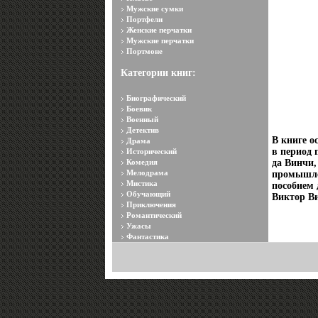
Мужские сумки
Портфели
Женские перчатки
Мужские перчатки
Портмоне
Категории книг:
Биографический
Боевик
Военный
Детектив
В книге о
Драма
в период 
Исторический
Комедия
да Винчи,
Мелодрама
промышле
Мистика
пособием 
Обучающий
Виктор В
Приключения
Романтический
Ужасы
Фантастика