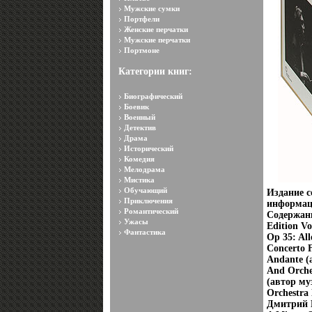
Мужские сумки
Портфели
Женские перчатки
Мужские перчатки
Портмоне
Категории книг:
Биографический
Боевик
Военный
Детектив
Драма
Исторический
Комедия
Мелодрама
Мистика
Обучающий
Издание с
Приключения
информац
Романтический
Содержани
Ужасы
Edition Vo
Фантастика
Op 35: Al
Concerto F
Andante (
And Orche
(автор му
Orchestra
Дмитрий Ш