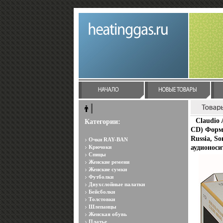
Claudio 
Категории:
CD) Форм
Russia, S
Очки RAY-BAN
Крючоки
аудионоси
Спицы
Женские ремени
Женские сумки
Футболки
Двухслойные палатки
Бейсболки
Толстовки
Шлепанцы
Женская обувь
Платье