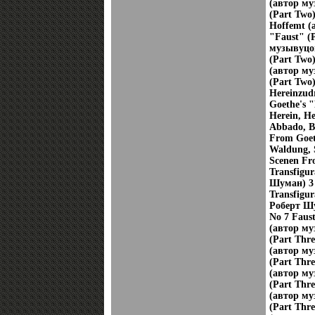
(автор му
(Part Two)
Hoffemt (
"Faust" (
музывуцов
(Part Two
(автор му
(Part Two)
Hereinzud
Goethe's "
Herein, H
Abbado, Be
From Goeth
Waldung, 
Scenen Fro
Transfigu
Шуман) 3 
Transfigu
Роберт Шу
No 7 Faus
(автор му
(Part Thre
(автор му
(Part Thre
(автор му
(Part Thre
(автор му
(Part Thre