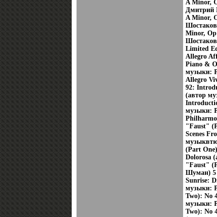
A Minor, 
Дмитрий Ш
A Minor, 
Шостакови
Minor, Op
Шостакови
Limited Ed
Allegro A
Piano & O
музыки: Р
Allegro V
92: Introd
(автор му
Introducti
музыки: Р
Philharmon
"Faust" (
Scenes Fr
музыквтюс
(Part One
Dolorosa 
"Faust" (
Шуман) 5 
Sunrise: D
музыки: Р
Two): No 4
музыки: Р
Two): No 4