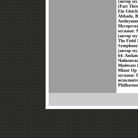
(автор му
(Part Thre
Ein Gleic
Abbado, Be
Andвуяшш 
Мусоргски
музыки: М
(автор му
The Field
Symphony 
(автор му
64: Andan
Чайковски
Moderate 
Minor Op 6
музыки: П
исполните
Philharmo