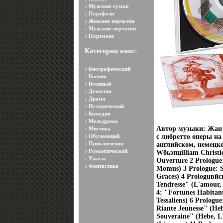
Мужские сумки
Портфели
Женские перчатки
Мужские перчатки
Портмоне
Категории книг:
Биографический
Боевик
Военный
Детектив
Драма
Исторический
Комедия
Мелодрама
Автор музыки: Жан 
Мистика
Обучающий
с либретто оперы н
Приключения
английском, немецк
Романтический
Wбьзпцilliam Christi
Ужасы
Ouverture 2 Prologue
Фантастика
Momus) 3 Prologue: S
Graces) 4 Prologuвйс
Tendresse" (L'amour,
4: "Fortunes Habitan
Tessaliens) 6 Prologu
Riante Jeunesse" (He
Souveraine" (Hebe, L