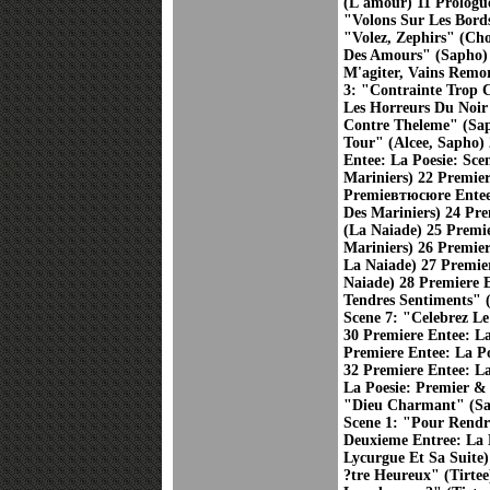
(L'amour) 11 Prologue
"Volons Sur Les Bords
"Volez, Zephirs" (Cho
Des Amours" (Sapho) 
M'agiter, Vains Remo
3: "Contrainte Trop C
Les Horreurs Du Noir 
Contre Theleme" (Sap
Tour" (Alcee, Sapho) 
Entee: La Poesie: Sc
Mariniers) 22 Premie
Premieвтюсюre Entee:
Des Mariniers) 24 Pre
(La Naiade) 25 Premie
Mariniers) 26 Premier
La Naiade) 27 Premier
Naiade) 28 Premiere 
Tendres Sentiments" 
Scene 7: "Celebrez L
30 Premiere Entee: L
Premiere Entee: La Po
32 Premiere Entee: La
La Poesie: Premier &
"Dieu Charmant" (Sap
Scene 1: "Pour Rend
Deuxieme Entree: La 
Lycurgue Et Sa Suite
?tre Heureux" (Tirte