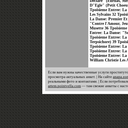
Declare" (Eurilas, M
D"Egle" (Petit Choeu
Tpoisieme Entree: La 
Les Sylvains 32 Tpois
La Danse: Premier Et
"Contre l'Amour, Jeu
Musette 36 Tpoisieme
Entree: La Danse: "Su
Tpoisieme Entree: La
Terpsichore) 39 Tpois
Tpoisieme Entree: La
Tpoisieme Entree: La
Tpoisieme Entree: L
William Christie Les A
Если вам нужны качественные услуги проституто
просмотра актуальных анкет. | На сайте
anapa.zo
реальными фото и контактами. | Если потребовал
artem.pointvella.com
— там свежие анкеты с наст