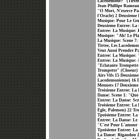
Lacedemone?" (Tirtee
Jean-Phillipe Rameau
"O Mort, N'exerce Pa
l'Oracle) 2 Deuxieme 
Musique: Pour Le Gen
Deuxieme Entree: La
Entree: La Musique:
Musique: "Ah! Le Plai
La Musique: Scene 7:
Tirtee, Les Lacedemo
Veut Aussi Prendre P
Entree: La Musique: 
Entree: La Musique: 
"Eclatante Trompette
Trompette" (Choeur) 
Airs Vifs 15 Deuxiem
Lacedemonienne) 16 
Menuets 17 Deuxieme 
Troisieme Entree: La 
Danse: Scene 1: "Que
Entree: La Danse: Sce
Troisieme Entree: La 
Egle, Palemon) 22 Tro
Tpoisieme Entree: La
Entree: La Danse: Le 
"C'est Pour L'amour 
Tpoisieme Entree: La
La Danse: Rigaudon 2