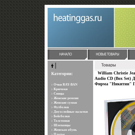
William Christie Je
Категории:
Audio CD (Box Set) 
Фирма "Никитин" Г
Очки RAY-BAN
Крючоки
Спицы
Женские ремени
Женские сумки
Футболки
Двухслойные палатки
Бейсболки
Толстовки
Шлепанцы
Женская обувь
Платье