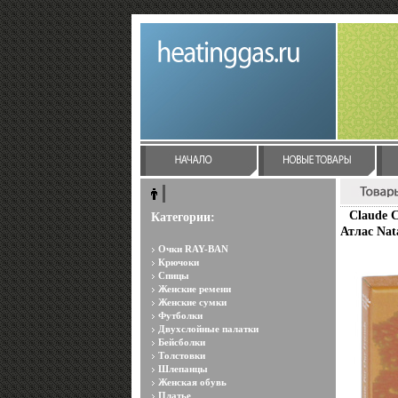
Claude C
Категории:
Атлас Nat
Очки RAY-BAN
Крючоки
Спицы
Женские ремени
Женские сумки
Футболки
Двухслойные палатки
Бейсболки
Толстовки
Шлепанцы
Женская обувь
Платье