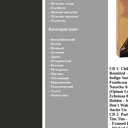
Мужские сумки
Портфели
Женские перчатки
Мужские перчатки
Портмоне
Категории книг:
Биографический
Боевик
Военный
Детектив
Драма
Исторический
Комедия
CD 1: Chil
Мелодрама
Reunited -
Мистика
Indigo Su
Обучающий
Featбьзхи
Приключения
Романтический
Natacha At
Ужасы
(Opium Lou
Фантастика
Echemaa 0
Holden - 
Don't Wak
Anche Un 
CD 2: Part
Tim Tim -
- Framed P