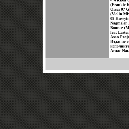
- Wicked 
(Frankie 
Orsai 07 
(Violin Mi
09 Huseyi
Nagmeler 
Bounce (M
feat Easte
Asan Proje
Издание с
исполните
Атлас Nata