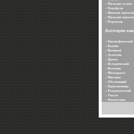
Мужские сумки
Портфели
Женские перчатк
Мужские перчат
Портмоне
Категории кни
Биографический
Боевик
Военный
Детектив
Драма
Исторический
Комедия
Мелодрама
Мистика
Обучающий
Приключения
Романтический
Ужасы
Фантастика