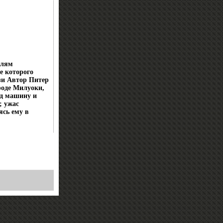
елям
е которого
зи Автор Питер
ороде Милуоки,
од машину и
; ужас
ясь ему в