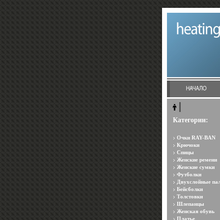
Категории:
Очки RAY-BAN
Крючоки
Спицы
Женские ремени
Женские сумки
Футболки
Двухслойные па
Бейсболки
Толстовки
Шлепанцы
Женская обувь
Платье