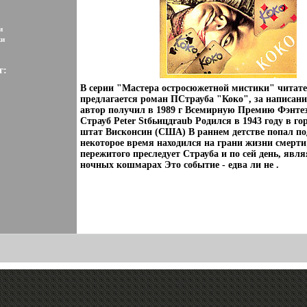
и
ки
г:
В серии "Мастера остросюжетной мистики" читат
предлагается роман ПСтрауба "Коко", за написани
автор получил в 1989 г Всемирную Премию Фэнте
Страуб Peter Stбьицдraub Родился в 1943 году в г
штат Висконсин (США) В раннем детстве попал п
некоторое время находился на грани жизни смерти
пережитого преследует Страуба и по сей день, явля
ночных кошмарах Это событие - едва ли не .