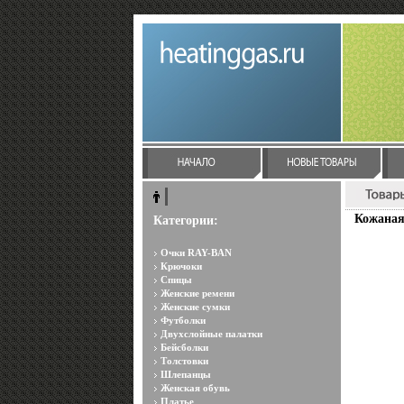
Кожаная 
Категории:
Очки RAY-BAN
Крючоки
Спицы
Женские ремени
Женские сумки
Футболки
Двухслойные палатки
Бейсболки
Толстовки
Шлепанцы
Женская обувь
Платье