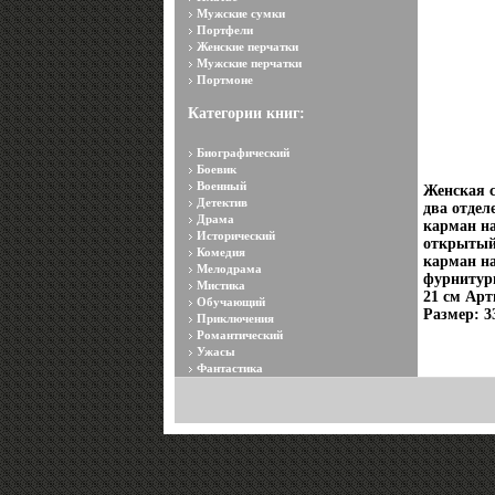
Мужские сумки
Портфели
Женские перчатки
Мужские перчатки
Портмоне
Категории книг:
Биографический
Боевик
Военный
Женская с
Детектив
два отдел
Драма
карман на
Исторический
открытый
Комедия
карман на
Мелодрама
фурнитуры
Мистика
21 см Арт
Обучающий
Размер: 3
Приключения
Романтический
Ужасы
Фантастика