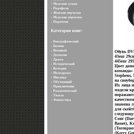
Мужские сумки
Портфели
Женские перчатки
Мужские перчатки
Портмоне
Категории книг:
Биографический
Боевик
Военный
Обувь DVS
Детектив
43eur 29c
Драма
445eur 29
Исторический
Цвет доп
Комедия
команда» 
Мелодрама
Stephens,
Мистика
на сноубо
Обучающий
Их лица н
Приключения
модели кр
Романтический
поражают
Ужасы
качеством
Фантастика
знамена л
для скейт
следующую
Сонг (Dae
Basset), 
(Toreврно
(Kerry Ge