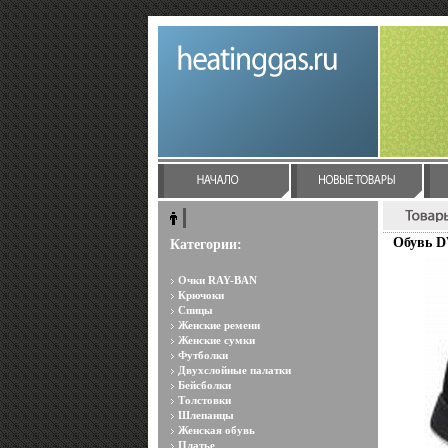
Обувь D
Категории:
Очки RAY-BAN
Крючоки
Спицы
Женские ремени
Женские сумки
Футболки
Двухслойные палатки
Бейсболки
Толстовки
Шлепанцы
Женская обувь
Платье