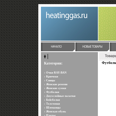
Футболка
Категории:
Очки RAY-BAN
Крючоки
Спицы
Женские ремени
Женские сумки
Футболки
Двухслойные палатки
Бейсболки
Толстовки
Шлепанцы
Женская обувь
Платье