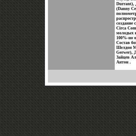
Durrant),
(Danny Ce
полнометр
распрост
создание 
Circa Com
молодых и
100%-но 
Состав бо
Шелдон Ме
Gerwer), 
Зайцев Ал
Антон .