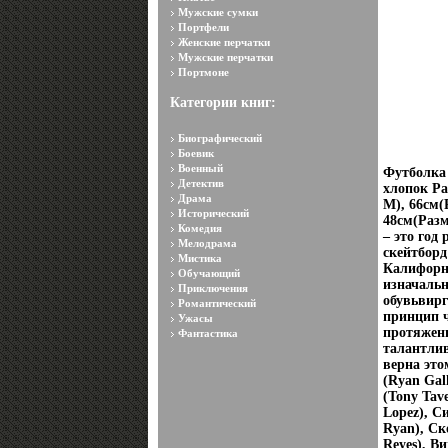
Мужские сумки
Портфели
Женские перчатки
Мужские перчатки
Портмоне
Категории книг:
Биографический
Боевик
Военный
Футболка 
Детектив
хлопок Ра
Драма
M), 66см(
Исторический
48см(Разм
Комедия
– это год
Мелодрама
скейтборд
Мистика
Калифорни
Обучающий
изначальн
Приключения
обувьвирг
Романтический
принцип ч
Ужасы
протяжени
Фантастика
талантлив
верна это
(Ryan Gal
(Tony Tav
Lopez), Си
Ryan), Ск
Reyes), В