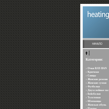
Категории:
Очки RAY-BAN
Крючоки
Спицы
Женские ремени
Женские сумки
Футболки
Двухслойные па
Бейсболки
Толстовки
Шлепанцы
Женская обувь
Платье