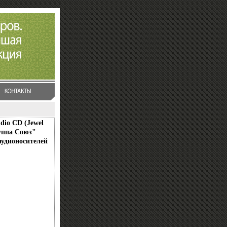
dio CD (Jewel
уппа Союз"
удионосителей