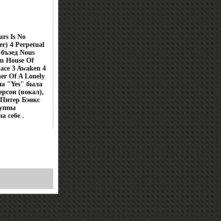
rs Is No
r) 4 Perpetual
-бъэед Nous
om House Of
Face 3 Awaken 4
ner Of A Lonely
па "Yes" была
ерсон (вокал),
 Питер Бэнкс
руппы
а себе .