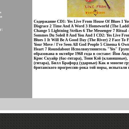
и
ки
Содержание CD1: Yes Live From House Of Blues 1 You
Disgrace 2 Time And A Word 3 Homeworld (The Ladde
г:
Change 5 Lightning Strikes 6 The Messenger 7 Ritual 
Sommes Du Soleil 8 And You And I CD2: Yes Live Fr
Blues 1 It Will Be A Good Day (The River) 2 Face To 
Your Move / I've Seen All God People 5 Cinema 6 Ow
Heart 7 Roundabout Исполвиутннитель "Yes" Груп
образована в октябре 1968 года в составе: Йон Анд
Крис Скуайр (бас-гитара), Тони Кэй (клавишные),
(гитара), Билл Брафорд (ударные) Как и многие г
британского прогрессив-рока той поры, испытали н