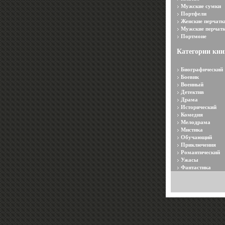
Мужские сумки
Портфели
Женские перчатк
Мужские перчат
Портмоне
Категории кни
Биографический
Боевик
Военный
Детектив
Драма
Исторический
Комедия
Мелодрама
Мистика
Обучающий
Приключения
Романтический
Ужасы
Фантастика