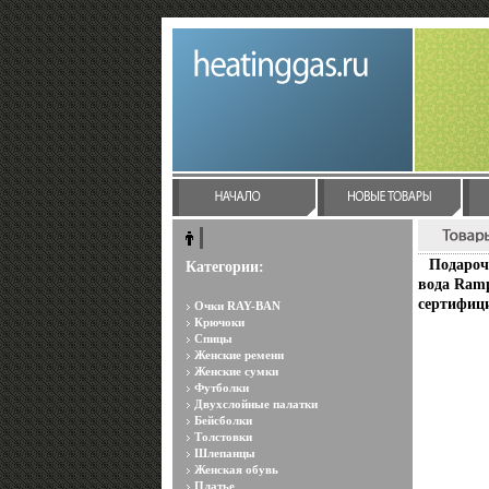
Подарочн
Категории:
вода Ramp
сертифиц
Очки RAY-BAN
Крючоки
Спицы
Женские ремени
Женские сумки
Футболки
Двухслойные палатки
Бейсболки
Толстовки
Шлепанцы
Женская обувь
Платье