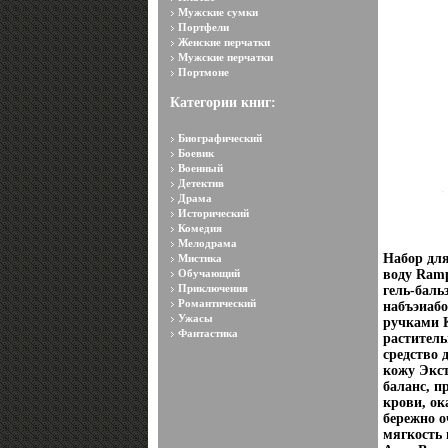
Мужские сумки
Портфели
Женские перчатки
Мужские перчатки
Портмоне
Категории книг:
Биографический
Боевик
Военный
Детектив
Драма
Исторический
Комедия
Мелодрама
Набор для
Мистика
Обучающий
воду Ram
Приключения
гель-баль
Романтический
набъэиаб
Ужасы
ручками 
Фантастика
раститель
средство 
кожу Экс
баланс, п
крови, ок
бережно о
мягкость 