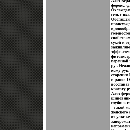
Алоэ Вера
ферокс, 
Охлаждаю
гель с ох
Обогащен
происхожд
кровообра
голеност
свойствам
сухой и о
заживляю
эффектом
фитоэкстр
перечной 
рук Нежн
кожу рук,
старения 
и ранок 
восстанав
красоту р
Алоэ феро
шиповника
глубина г
- такой ж
женского 
от ультр
заворожат
непременн