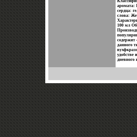
Классифи
аромата: 
сердца: г
слова: Ж
Характери
100 мл Об
Производи
популярн
содержит
данного т
вухфкразн
удобстве 
дневного 