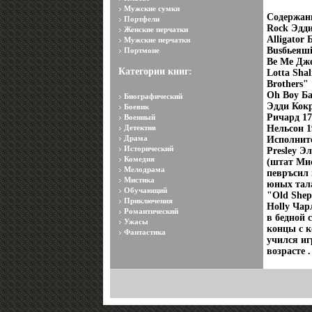
Мужские сумки
Содержани
Портфели
Rock Эдди
Женские перчатки
Alligator
Мужские перчатки
Busбьеяшi
Портмоне
Be Me Дже
Категории книг:
Lotta Sha
Brothers"
Oh Boy Ба
Биографический
Эдди Кокр
Боевик
Ричард 17
Военный
Детектив
Нельсон 1
Драма
Исполните
Исторический
Presley Э
Комедия
(штат Мис
Мелодрама
певръсил 
Мистика
юных тал
Обучающий
"Old Shep
Приключения
Holly Чар
Романтический
в бедной 
Ужасы
концы с к
Фантастика
учился иг
возрасте .