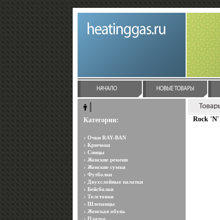
Rock 'N'
Категории:
Очки RAY-BAN
Крючоки
Спицы
Женские ремени
Женские сумки
Футболки
Двухслойные палатки
Бейсболки
Толстовки
Шлепанцы
Женская обувь
Платье