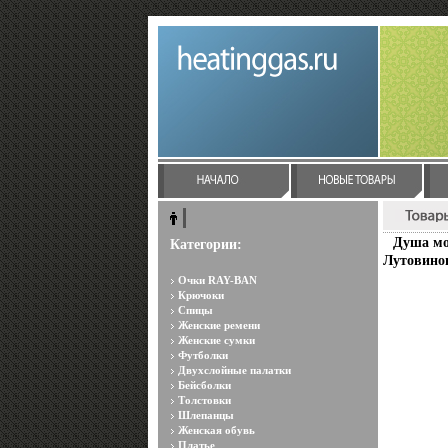
Душа мо
Категории:
Лутовино
Очки RAY-BAN
Крючоки
Спицы
Женские ремени
Женские сумки
Футболки
Двухслойные палатки
Бейсболки
Толстовки
Шлепанцы
Женская обувь
Платье