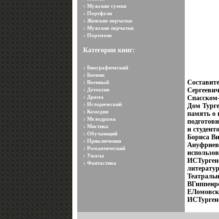
Мужские сумки
Портфели
Женские перчатки
Мужские перчатки
Портмоне
Категории книг:
Биографический
Боевик
Составит
Военный
Детектив
Сергеевич
Драма
Спасском
Исторический
Дом Турге
Комедия
память о 
Мелодрама
подготови
Мистика
и студент
Обучающий
Бориса В
Приключения
Ануфриев
Романтический
использов
Ужасы
ИСТургене
Фантастика
литерату
Театраль
ВГиппенр
ЕЛомовск
ИСТурген