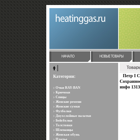
Петр I 
Категории:
Сохраннос
инфо 1313
Очки RAY-BAN
Крючоки
Спицы
Женские ремени
Женские сумки
Футболки
Двухслойные палатки
Бейсболки
Толстовки
Шлепанцы
Женская обувь
Платье