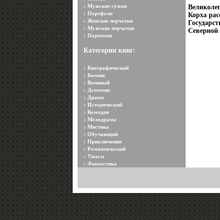
Мужские сумки
Великоле
Портфели
Корха рас
Женские перчатки
Государст
Мужские перчатки
Северной
Портмоне
Категории книг:
Биографический
Боевик
Военный
Детектив
Драма
Исторический
Комедия
Мелодрама
Мистика
Обучающий
Приключения
Романтический
Ужасы
Фантастика