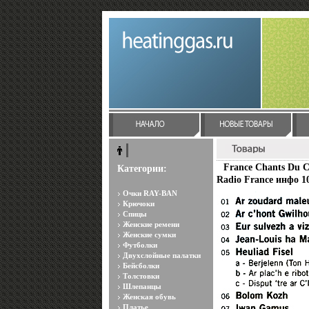
France Chants Du C
Категории:
Radio France инфо 1
Очки RAY-BAN
Крючоки
Спицы
Женские ремени
Женские сумки
Футболки
Двухслойные палатки
Бейсболки
Толстовки
Шлепанцы
Женская обувь
Платье