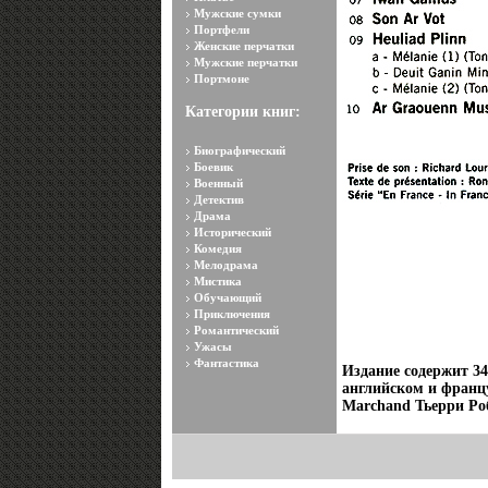
Мужские сумки
Портфели
Женские перчатки
Мужские перчатки
Портмоне
Категории книг:
Биографический
Боевик
Военный
Детектив
Драма
Исторический
Комедия
Мелодрама
Мистика
Обучающий
Приключения
Романтический
Ужасы
Фантастика
Издание содержит 3
английском и франц
Marchand Тьерри Ро