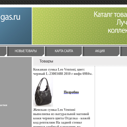
Кожаная сумка Leo Ventoni, цвет:
черный L-23003488 2010 г инфо 6984w.
Подробно
латки
Женская сумка Leo Ventoni
выполнена из натуральной матовой
кожи черного цвета Отделка - кожей
код рептилию На задней стенке
имеется удобный кармашек на