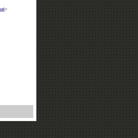
ая
|>