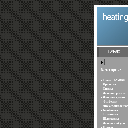
Категории:
Очки RAY-BAN
Крючоки
Спицы
Женские ремени
Женские сумки
Футболки
Двухслойные па
Бейсболки
Толстовки
Шлепанцы
Женская обувь
Платье