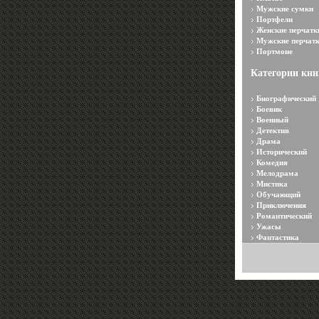
Мужские сумки
Портфели
Женские перчатк
Мужские перчат
Портмоне
Категории кни
Биографический
Боевик
Военный
Детектив
Драма
Исторический
Комедия
Мелодрама
Мистика
Обучающий
Приключения
Романтический
Ужасы
Фантастика