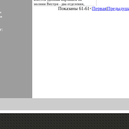
молнии Внутри - два отделения,
Показаны 61-61<
Первая
|
Предыдущ
разделённые средником нбъпцга
и
молнии, в одном имеется кармашек
ки
на молнии, в другом - кармашек для
мобильного телефона и открытый
кармашек Сумка закрывается на
г:
общую пластиковую молнию Ножки
на дне есть Цвет фурнитуры -
черненое серебро Модель не вмещает
формат А4 Сумка держит форму в
наполневийпянном состоянии Высота
ручек (24 см) позволяет носить сумку
на плече Торговая марка: Leo Ventoni
Страна: Италия Размер: 28х12х29 см
Цвет: черный Артикул: L-23003488.