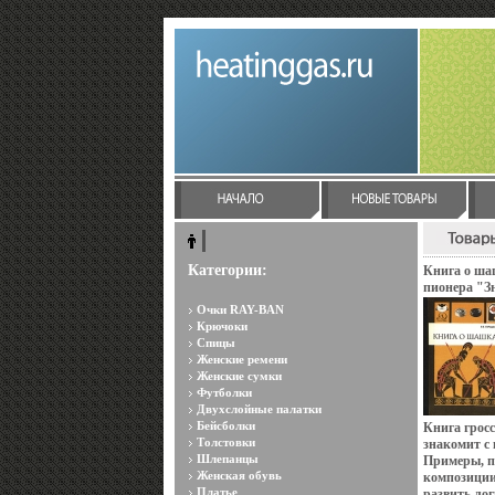
Категории:
Книга о ша
пионера "Зн
Очки RAY-BAN
Крючоки
Спицы
Женские ремени
Женские сумки
Футболки
Двухслойные палатки
Бейсболки
Книга грос
Толстовки
знакомит с
Шлепанцы
Примеры, п
Женская обувь
композиции
Платье
развить ло